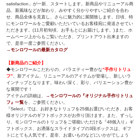
satisfaction」が一新、スタートします。新商品やリニューアル商
品、新風味などが加わり、みやすく分かりやすいご紹介を合わ
せ、商品全体を見直し、さらに魅力的に展開致します。日頃、特
にモンロワールをご愛顧いただいているお客様宛に発送させてい
ただきます。(11月初旬頃、お手もとにお届けします。)また、ホ
ームページ上からもご覧いただき、プリントアウト出来ますの
で、是非一度ご参照ください。
→モンロワールの最新カタログ
【新商品のご紹介】
◆モンロワールこだわりの、バラエティー豊かな
“手作りトリュ
フ”
。新アイテム、リニューアルのアイテムが登場し、新しいラ
インナップとなります。味わい深く、彩り、バリエーション豊か
な展開です！
アイテムの詳細は、
→モンロワールの『オリジナル手作りトリュ
フ』一覧
を、ご参照ください。
『Select』では、お好きなトリュフを25個お選びいただき、お客
様オリジナルのギフトボックスがお作り頂けます。また、ずっし
り、モンロワールのトリュフをご堪能いただける『48個入り』ギ
フトボックス、お洒落なスライドタイプの3段ボックスは、ギフ
トにとても人気です。是非、お遣いものなどにいかがでしょう