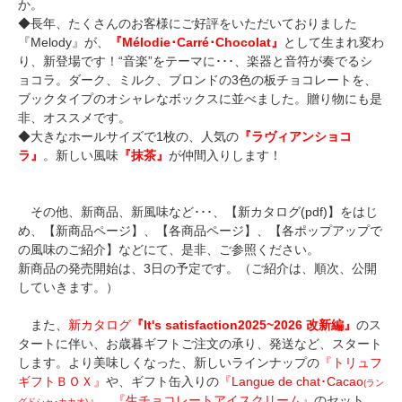
か。
◆長年、たくさんのお客様にご好評をいただいておりました
『Melody』が、
『Mélodie･Carré･Chocolat』
として生まれ変わ
り、新登場です！“音楽”をテーマに･･･、楽器と音符が奏でるシ
ョコラ。ダーク、ミルク、ブロンドの3色の板チョコレートを、
ブックタイプのオシャレなボックスに並べました。贈り物にも是
非、オススメです。
◆大きなホールサイズで1枚の、人気の
『ラヴィアンショコ
ラ』
。新しい風味
『抹茶』
が仲間入りします！
その他、新商品、新風味など･･･、【新カタログ(pdf)】をはじ
め、【新商品ページ】、【各商品ページ】、【各ポップアップで
の風味のご紹介】などにて、是非、ご参照ください。
新商品の発売開始は、3日の予定です。（ご紹介は、順次、公開
していきます。）
また、
新カタログ
『It's satisfaction2025~2026 改新編』
のス
タートに伴い、お歳暮ギフトご注文の承り、発送など、スタート
します。より美味しくなった、新しいラインナップの
『トリュフ
ギフトＢＯＸ』
や、ギフト缶入りの
『Langue de chat･Cacao
(ラン
』
、
『生チョコレートアイスクリーム』
のセット。
グドシャ･カカオ)