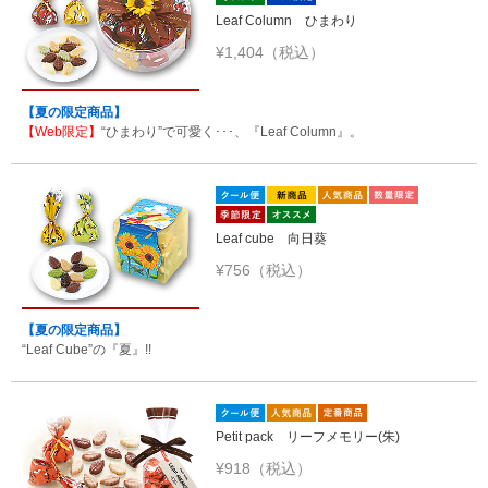
Leaf Column ひまわり
¥1,404（税込）
【夏の限定商品】
【Web限定】
“ひまわり”で可愛く･･･、『Leaf Column』。
Leaf cube 向日葵
¥756（税込）
【夏の限定商品】
“Leaf Cube”の『夏』!!
Petit pack リーフメモリー(朱)
¥918（税込）