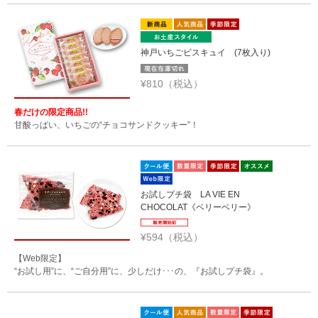
神戸いちごビスキュイ (7枚入り)
¥810（税込）
春だけの限定商品!!
甘酸っぱい、いちごの“チョコサンドクッキー”！
お試しプチ袋 LA VIE EN
CHOCOLAT《ベリーベリー》
¥594（税込）
【Web限定】
“お試し用”に、“ご自分用”に、少しだけ･･･の、『お試しプチ袋』。