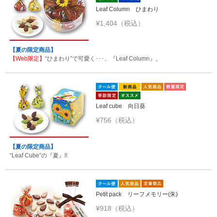
Leaf Column ひまわり
¥1,404（税込）
【夏の限定商品】
【Web限定】
“ひまわり”で可愛く･･･、『Leaf Column』。
Leaf cube 向日葵
¥756（税込）
【夏の限定商品】
“Leaf Cube”の『夏』!!
Petit pack リーフメモリー(朱)
¥918（税込）