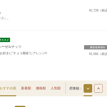
¥1,728（税
の
ンク』。
te ヘーゼルナッツ
お好きに“チョコ風味”にアレンジ!!
¥1,566（税
おすすめ順
新着順
価格順
人気順
昇降順